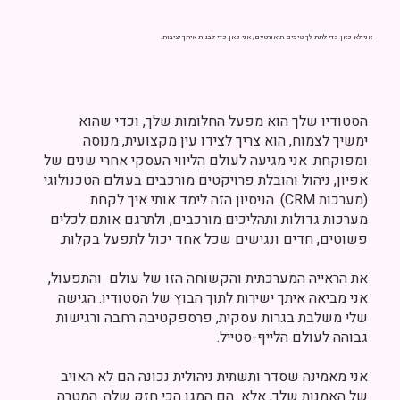
אני לא כאן כדי לתת לך טיפים תיאורטיים, אני כאן כדי לבנות איתך יציבות.
הסטודיו שלך הוא מפעל החלומות שלך, וכדי שהוא
ימשיך לצמוח, הוא צריך לצידו עין מקצועית, מנוסה
ומפוקחת. אני מגיעה לעולם הליווי העסקי אחרי שנים של
אפיון, ניהול והובלת פרויקטים מורכבים בעולם הטכנולוגי
(מערכות CRM). הניסיון הזה לימד אותי איך לקחת
מערכות גדולות ותהליכים מורכבים, ולתרגם אותם לכלים
פשוטים, חדים ונגישים שכל אחד יכול לתפעל בקלות.
את הראייה המערכתית והקשוחה הזו של עולם והתפעול,
אני מביאה איתך ישירות לתוך הבוץ של הסטודיו. הגישה
שלי משלבת בגרות עסקית, פרספקטיבה רחבה ורגישות
גבוהה לעולם הלייף-סטייל.
אני מאמינה שסדר ותשתית ניהולית נכונה הם לא האויב
של האמנות שלך, אלא הם המגן הכי חזק שלה. המטרה