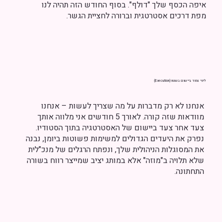
איפה הכסף שלך "דולף". בסוף החודש הזה תהיה לנו
מפת דרכים אסטרטגית וברורה לחציית הגשר.
ליווי צמוד ביישום בשטח (Execution)
אנחנו לא רק מדברות על מה שצריך לעשות – אנחנו
מוודאות שזה קורה. לאורך 5 חודשים אני מלווה אותך
צעד אחר צעד ביישום של האסטרטגיה בתוך הסטודיו.
נפרק את היעדים הגדולים למשימות פשוטות ביומן, נבנה
את המסוגלות הניהולית שלך, ונפתח הרגלים של מנכ"לית
שלא תלויה ב"מוזה" אלא במותג יציב שמייצר רווח בשורה
התחתונה.