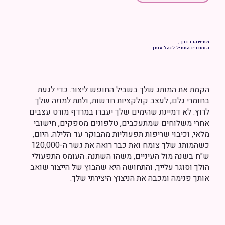
מתישהו בדרך,
הסטודיו התחיל לנהל אותך.
הקמת את המותג שלך בשביל החופש ליצור. כדי לגעת
בחומרי גלם, לעצב קולקציות חדשות, ולתת למוזה שלך
לרוץ. לא דמיינת שהימים שלך יעברו במרדף מורט עצבים
אחרי משלוחים שמתעכבים, טלפונים מספקים, חישובי
מלאי, וכיבוי שריפות תפעוליות מהבוקר עד הלילה. היום,
כשהמותג שלך צומח ואת כבר רואה את גשר ה-120,000
ש"ח בשנה מול העיניים, משהו השתנה. העומס התפעולי
הולך וסוגר עלייך, והתחושה היא שהבוץ של הייצור שואב
אותך פנימה ומכבה את הניצוץ היצירתי שלך.