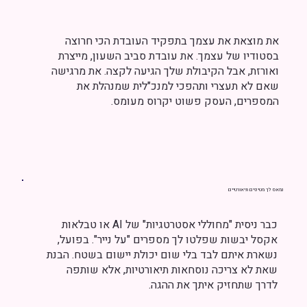
את מוצאת את עצמך בתפקיד העובדת הכי חרוצה
בסטודיו של עצמך. את עובדת סביב השעון, מייצרת
ואורזת, אבל הקיבולת שלך הגיעה לקצה. את מרגישה
שאם לא תעצרי ותהפכי למנכ"לית שמנהלת את
המספרים, העסק פשוט יקרוס מעומס.
נמאס לך מטיפים תיאורטיים
כבר ניסית "מחוללי אסטרטגיות" של AI או טבלאות
אקסל יבשות שפלטו לך מספרים "על נייר". בפועל,
נשארת איתם לבד בלי שום יכולת יישום בשטח. הבנת
שאת לא צריכה נוסחאות תיאורטיות, אלא שותפה
לדרך שתחזיק איתך את ההגה.