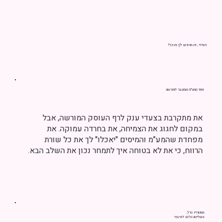
תגידי, זה מרגיש לך מוכר?
פחד המע"מ והמעבר למורשה
את מתקרבת בצעדי ענק לרף העוסק המורשה, אבל
במקום לחגוג את הצמיחה, את בחרדה עמוקה. את
מפחדת שהמע"מ והמיסים "יאכלו" לך את כל שורת
הרווח, כי את לא בטוחה איך לתמחר נכון את השלב הבא.
הסטודיו גדל,
השליטה הלכה לאיבוד