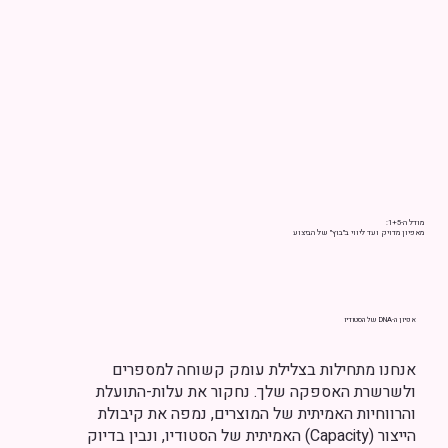
מודל ה-1+5:
מאפיון מדויק ועד ליווי ב"בוץ" של הביצוע
אפיון ה-DNA של הסטודיו
אנחנו מתחילות בצלילת עומק קשוחה למספרים
ולשרשרת האספקה שלך. נחקור את עלות-התועלת
והרווחיות האמיתית של המוצרים, נמפה את קיבולת
הייצור (Capacity) האמיתית של הסטודיו, ונבין בדיוק