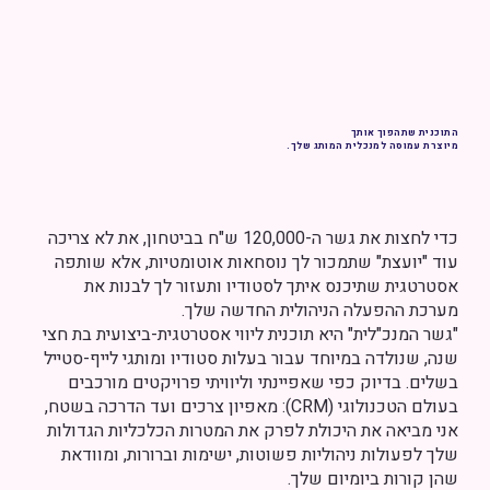
התוכנית שתהפוך אותך
מיוצרת עמוסה למנכלית המותג שלך.
כדי לחצות את גשר ה-120,000 ש"ח בביטחון, את לא צריכה
עוד "יועצת" שתמכור לך נוסחאות אוטומטיות, אלא שותפה
אסטרטגית שתיכנס איתך לסטודיו ותעזור לך לבנות את
מערכת ההפעלה הניהולית החדשה שלך.
"גשר המנכ"לית" היא תוכנית ליווי אסטרטגית-ביצועית בת חצי
שנה, שנולדה במיוחד עבור בעלות סטודיו ומותגי לייף-סטייל
בשלים. בדיוק כפי שאפיינתי וליוויתי פרויקטים מורכבים
בעולם הטכנולוגי (CRM): מאפיון צרכים ועד הדרכה בשטח,
אני מביאה את היכולת לפרק את המטרות הכלכליות הגדולות
שלך לפעולות ניהוליות פשוטות, ישימות וברורות, ומוודאת
שהן קורות ביומיום שלך.