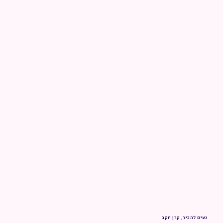
נעים להכיר, קרן יוקב